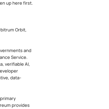
n up here first.
rbitrum Orbit,
governments and
rance Service.
, verifiable AI,
developer
tive, data-
 primary
ereum provides