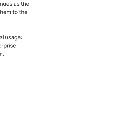
inues as the
them to the
al usage:
erprise
m.