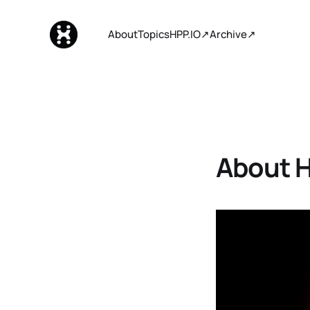
About
Topics
HPP.IO↗
Archive↗
About 