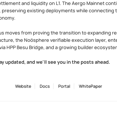
ettlement and liquidity on L1. The Aergo Mainnet cont
r, preserving existing deployments while connecting 
conomy.
cus moves from proving the transition to expanding re
ucture, the Noösphere verifiable execution layer, ent
y via HPP Besu Bridge, and a growing builder ecosyste
ay updated, and we'll see you in the posts ahead.
Website
Docs
Portal
WhitePaper