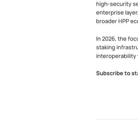
high-security s
enterprise laye
broader HPP e
In 2026, the fo
staking infrastr
interoperabilit
Subscribe to st