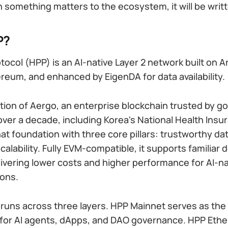
something matters to the ecosystem, it will be writte
P?
ocol (HPP) is an AI-native Layer 2 network built on A
reum, and enhanced by EigenDA for data availability.
ution of Aergo, an enterprise blockchain trusted by 
 over a decade, including Korea's National Health Insu
at foundation with three core pillars: trustworthy data
calability. Fully EVM-compatible, it supports familiar 
livering lower costs and higher performance for AI-na
ions.
uns across three layers. HPP Mainnet serves as the
 for AI agents, dApps, and DAO governance. HPP Eth