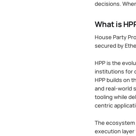
decisions. When 
What is HP
House Party Prot
secured by Ethe
HPP is the evol
institutions for
HPP builds on th
and real-world s
tooling while de
centric applicat
The ecosystem r
execution layer