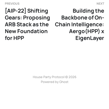
PREVIOUS
NEXT
[AIP-22] Shifting
Building the
Gears: Proposing
Backbone of On-
ARB Stack as the
Chain Intelligence:
New Foundation
Aergo(HPP) x
for HPP
EigenLayer
House Party Protocol © 2026
Powered by
Ghost